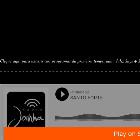
Clique aqui para assis­tir aos pro­gra­mas da pri­meira tem­po­rada:
Juliz Says + 